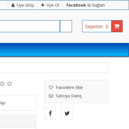
Üye Girişi
Üye Ol
facebook
ile bağlan
Sepetim
0
Favorilere Ekle
Satıcıya Danış