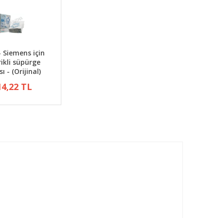
- Siemens için
rikli süpürge
ı - (Orijinal)
14,22 TL