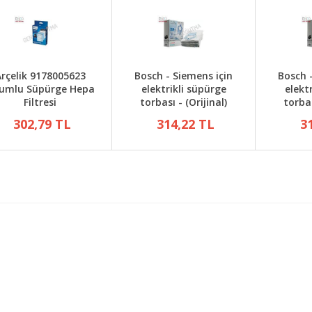
rçelik 9178005623
Bosch - Siemens için
Bosch 
umlu Süpürge Hepa
elektrikli süpürge
elekt
Filtresi
torbası - (Orijinal)
torbas
302,79 TL
314,22 TL
3