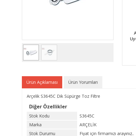
A
Uy
Ürün Açıklaması
Ürün Yorumları
Arçelik S3645C Dik Süpürge Toz Filtre
Diğer Özellikler
Stok Kodu
S3645C
Marka
ARÇELİK
Stok Durumu
Fiyat için firmamızı arayınız..