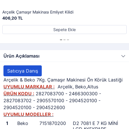
Arçelik Çamaşır Makinası Emliyet Kilidi
406,20 TL
Sepete Ekle
Ürün Açıklaması
Satıcıya Danış
Arçelik & Beko 7Kg. Çamaşır Makinesi Ön Körük Lastiği
UYUMLU MARKALAR :
Arçelik, Beko,Altus
ÜRÜN KODU :
2827083700 - 2466300300 -
2827083702 - 2905570100 - 2904520100 -
2904520100 - 2904522600
UYUMLU MODELLER :
1
Beko
7151870200
D2 7081 E 7 KG MİNİ