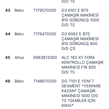
D/D TS
43
Beko
7179570200
D3 6101 E B7S
ÇAMAŞIR MAKİNESİ
B10 GÖRÜNÜŞ 1000
D/D TS
44
Beko
7179470200
D3 6082 E B7S
ÇAMAŞIR MAKİNESİ
B10 GÖRÜNÜŞ 800
D/D ÇS
45
Altus
8983813300
ALC 183 XY FORA
KONTROLLÜ ÇAMAŞIR
MAKİNESİ F16 800
D/D TS
46
Beko
7146670200
DG 7101 E YENİ 7
SEGMENT *YEKPARE
KAZAN* ÇAMAŞIR
MAKİNESİ 1000 D/D
TS *GEMİLER İÇİN
60Hz*