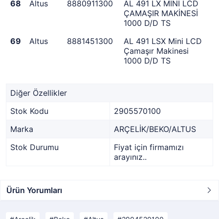
68
Altus
8880911300
AL 491 LX MİNİ LCD
ÇAMAŞIR MAKİNESİ
1000 D/D TS
69
Altus
8881451300
AL 491 LSX Mini LCD
Çamaşır Makinesi
1000 D/D TS
Diğer Özellikler
Stok Kodu
2905570100
Marka
ARÇELİK/BEKO/ALTUS
Stok Durumu
Fiyat için firmamızı
arayınız..
Ürün Yorumları