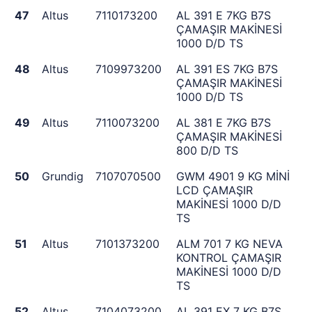
47
Altus
7110173200
AL 391 E 7KG B7S
ÇAMAŞIR MAKİNESİ
1000 D/D TS
48
Altus
7109973200
AL 391 ES 7KG B7S
ÇAMAŞIR MAKİNESİ
1000 D/D TS
49
Altus
7110073200
AL 381 E 7KG B7S
ÇAMAŞIR MAKİNESİ
800 D/D TS
50
Grundig
7107070500
GWM 4901 9 KG MİNİ
LCD ÇAMAŞIR
MAKİNESİ 1000 D/D
TS
51
Altus
7101373200
ALM 701 7 KG NEVA
KONTROL ÇAMAŞIR
MAKİNESİ 1000 D/D
TS
52
Altus
7104073200
AL 391 EX 7 KG B7S