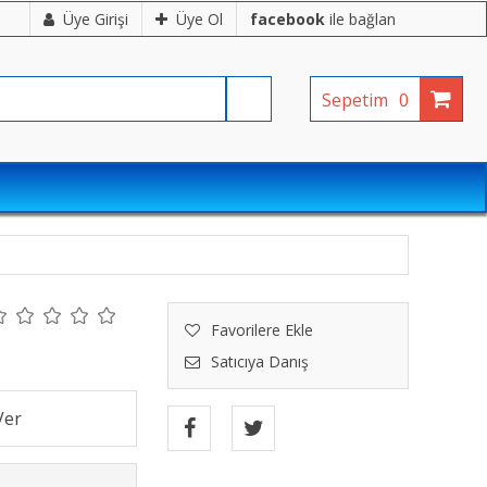
Üye Girişi
Üye Ol
facebook
ile bağlan
Sepetim
0
Favorilere Ekle
Satıcıya Danış