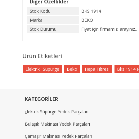
Diğer Özellikler
Stok Kodu
BKS 1914
Marka
BEKO
Stok Durumu
Fiyat için firmamızı arayınız..
Ürün Etiketleri
Elektrikli Süpürge
Beko
Hepa Filtresi
Bks 1914 P
KATEGORİLER
lektrik Süpürge Yedek Parçaları
E
Bulaşık Makinası Yedek Parçaları
Çamaşır Makinası Yedek Parçaları