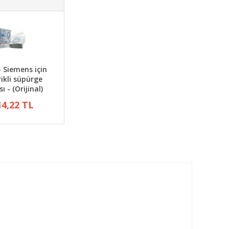
- Siemens için
rikli süpürge
ı - (Orijinal)
14,22 TL