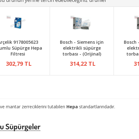
Bu ürünün yerine tercih edebileceğiniz ürünler
rçelik 9178005623
Bosch - Siemens için
Bosch 
umlu Süpürge Hepa
elektrikli süpürge
elekt
Filtresi
torbası - (Orijinal)
torbas
302,79 TL
314,22 TL
3
e mantar zerreciklerini tutabilen
Hepa
standartlarındadır.