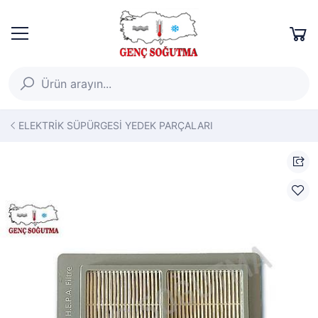
ELEKTRİK SÜPÜRGESİ YEDEK PARÇALARI