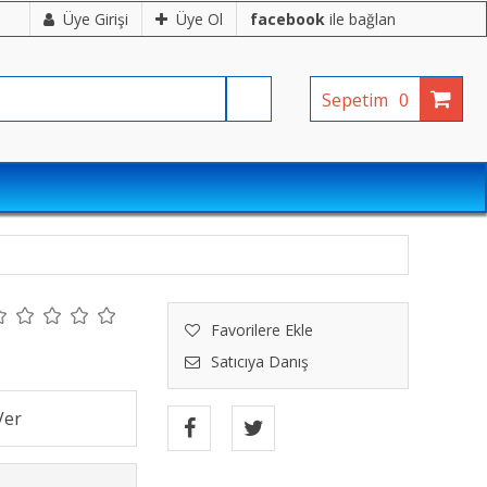
Üye Girişi
Üye Ol
facebook
ile bağlan
Sepetim
0
Favorilere Ekle
Satıcıya Danış