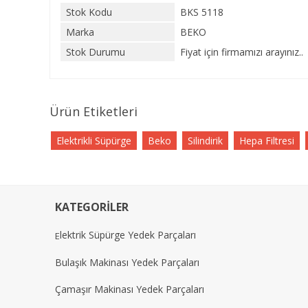
Stok Kodu
BKS 5118
Marka
BEKO
Stok Durumu
Fiyat için firmamızı arayınız..
Ürün Etiketleri
Elektrikli Süpürge
Beko
Silindirik
Hepa Filtresi
KATEGORİLER
lektrik Süpürge Yedek Parçaları
E
Bulaşık Makinası Yedek Parçaları
Çamaşır Makinası Yedek Parçaları