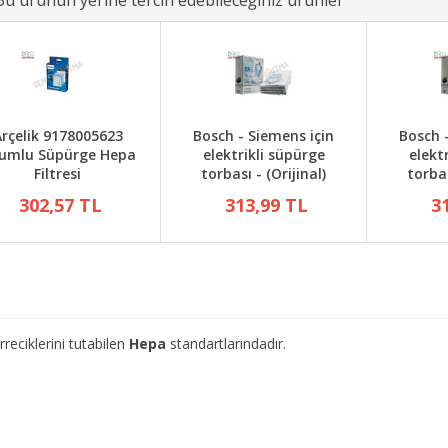
Bu ürünün yerine tercih edebileceğiniz ürünler
rçelik 9178005623
Bosch - Siemens için
Bosch 
umlu Süpürge Hepa
elektrikli süpürge
elekt
Filtresi
torbası - (Orijinal)
torbas
302,57 TL
313,99 TL
3
eciklerini tutabilen
Hepa
standartlarındadır.