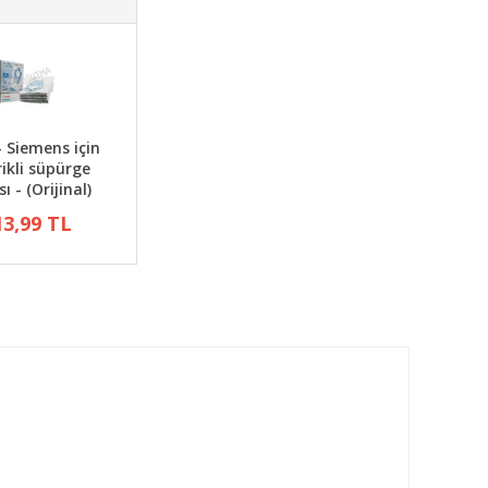
- Siemens için
rikli süpürge
ı - (Orijinal)
13,99 TL