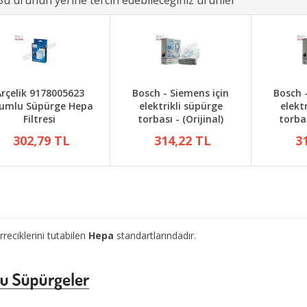
Bu ürünün yerine tercih edebileceğiniz ürünler
rçelik 9178005623
Bosch - Siemens için
Bosch 
umlu Süpürge Hepa
elektrikli süpürge
elekt
Filtresi
torbası - (Orijinal)
torbas
302,79 TL
314,22 TL
3
eciklerini tutabilen
Hepa
standartlarındadır.