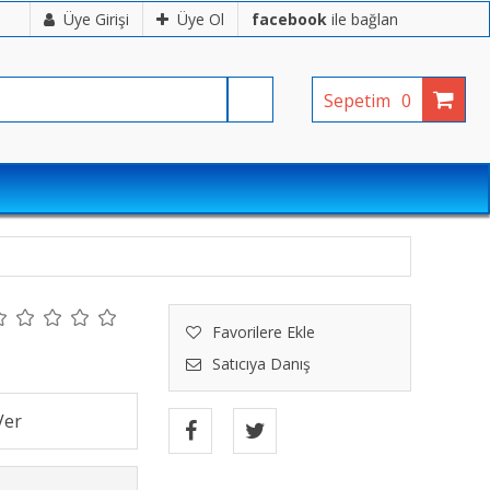
Üye Girişi
Üye Ol
facebook
ile bağlan
Sepetim
0
Favorilere Ekle
Satıcıya Danış