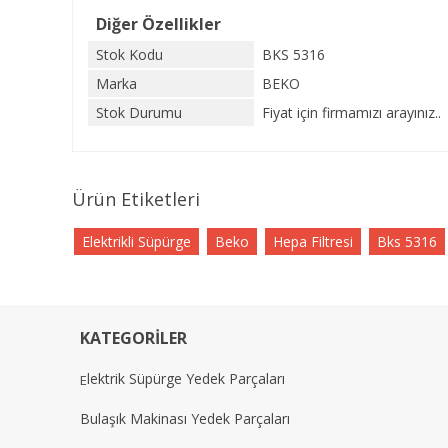
Diğer Özellikler
Stok Kodu
BKS 5316
Marka
BEKO
Stok Durumu
Fiyat için firmamızı arayınız..
Ürün Etiketleri
Elektrikli Süpürge
Beko
Hepa Filtresi
Bks 5316
KATEGORİLER
lektrik Süpürge Yedek Parçaları
E
Bulaşık Makinası Yedek Parçaları