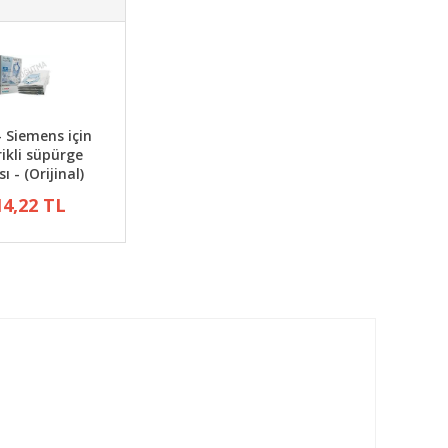
- Siemens için
rikli süpürge
ı - (Orijinal)
14,22 TL