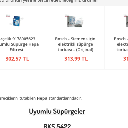
Bu ürünün yerine tercih edebileceğiniz ürünler
rçelik 9178005623
Bosch - Siemens için
Bosch 
umlu Süpürge Hepa
elektrikli süpürge
elekt
Filtresi
torbası - (Orijinal)
torbas
302,57 TL
313,99 TL
3
eciklerini tutabilen
Hepa
standartlarındadır.