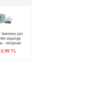
- Siemens için
rikli süpürge
ı - (Orijinal)
13,99 TL