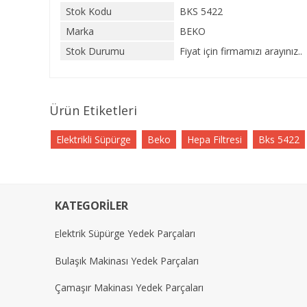
Stok Kodu
BKS 5422
Marka
BEKO
Stok Durumu
Fiyat için firmamızı arayınız..
Ürün Etiketleri
Elektrikli Süpürge
Beko
Hepa Filtresi
Bks 5422
KATEGORİLER
lektrik Süpürge Yedek Parçaları
E
Bulaşık Makinası Yedek Parçaları
Çamaşır Makinası Yedek Parçaları