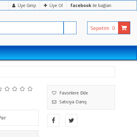
Üye Girişi
Üye Ol
facebook
ile bağlan
Sepetim
0
Favorilere Ekle
Satıcıya Danış