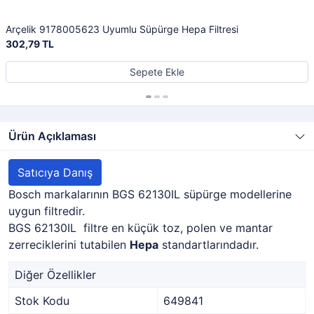
Arçelik 9178005623 Uyumlu Süpürge Hepa Filtresi
302,79 TL
Sepete Ekle
Ürün Açıklaması
Satıcıya Danış
Bosch markalarının BGS 62130IL süpürge modellerine
uygun filtredir.
BGS 62130IL filtre en küçük toz, polen ve mantar
zerreciklerini tutabilen
Hepa
standartlarındadır.
Diğer Özellikler
Stok Kodu
649841