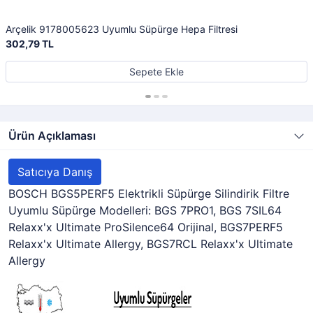
Arçelik 9178005623 Uyumlu Süpürge Hepa Filtresi
302,79 TL
Sepete Ekle
Ürün Açıklaması
Satıcıya Danış
BOSCH BGS5PERF5 Elektrikli Süpürge Silindirik Filtre
Uyumlu Süpürge Modelleri: BGS 7PRO1, BGS 7SIL64
Relaxx'x Ultimate ProSilence64 Orijinal, BGS7PERF5
Relaxx'x Ultimate Allergy, BGS7RCL Relaxx'x Ultimate
Allergy