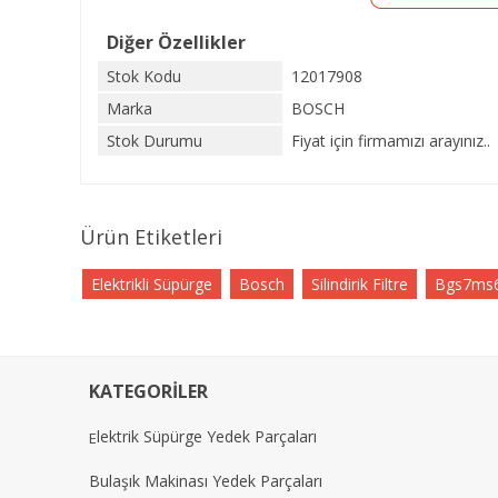
Diğer Özellikler
Stok Kodu
12017908
Marka
BOSCH
Stok Durumu
Fiyat için firmamızı arayınız..
Ürün Etiketleri
Elektrikli Süpürge
Bosch
Silindirik Filtre
Bgs7ms64
KATEGORİLER
lektrik Süpürge Yedek Parçaları
E
Bulaşık Makinası Yedek Parçaları