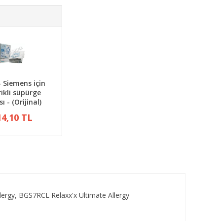
- Siemens için
rikli süpürge
ı - (Orijinal)
14,10 TL
ergy, BGS7RCL Relaxx'x Ultimate Allergy