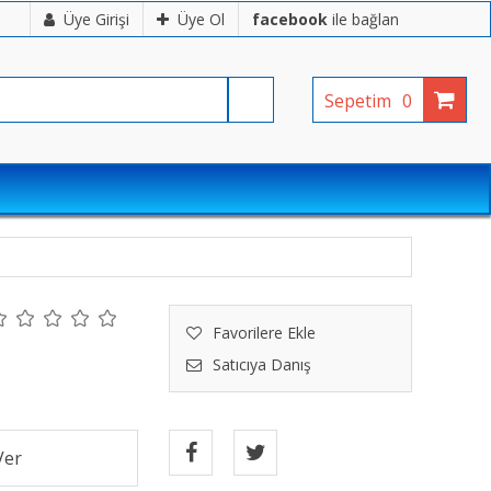
Üye Girişi
Üye Ol
facebook
ile bağlan
Sepetim
0
Favorilere Ekle
Satıcıya Danış