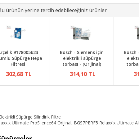
Bu ürünün yerine tercih edebileceğiniz ürünler
rçelik 9178005623
Bosch - Siemens için
Bosch 
umlu Süpürge Hepa
elektrikli süpürge
elekt
Filtresi
torbası - (Orijinal)
torbas
302,68 TL
314,10 TL
3
ikli Süpürge Silindirik Filtre
x'x Ultimate ProSilence64 Orijinal, BGS7PERF5 Relaxx'x Ultimate All