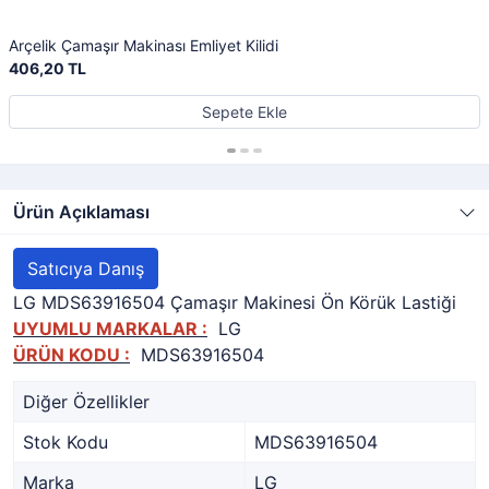
Arçelik Çamaşır Makinası Emliyet Kilidi
406,20 TL
Sepete Ekle
Ürün Açıklaması
Satıcıya Danış
LG MDS63916504 Çamaşır Makinesi Ön Körük Lastiği
UYUMLU MARKALAR :
LG
ÜRÜN KODU :
MDS63916504
Diğer Özellikler
Stok Kodu
MDS63916504
Marka
LG