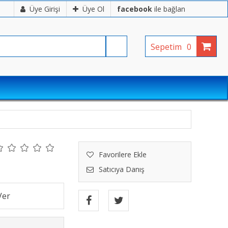
Üye Girişi
Üye Ol
facebook
ile bağlan
Sepetim
0
Favorilere Ekle
Satıcıya Danış