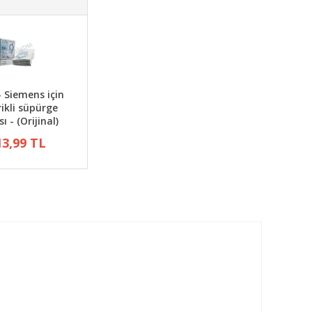
- Siemens için
rikli süpürge
ı - (Orijinal)
13,99 TL
.