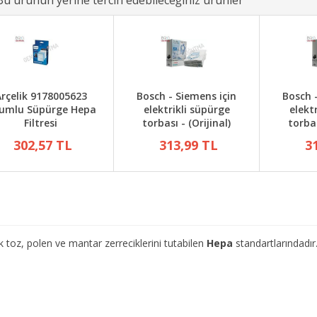
Bu ürünün yerine tercih edebileceğiniz ürünler
rçelik 9178005623
Bosch - Siemens için
Bosch 
umlu Süpürge Hepa
elektrikli süpürge
elekt
Filtresi
torbası - (Orijinal)
torbas
302,57 TL
313,99 TL
3
z, polen ve mantar zerreciklerini tutabilen
Hepa
standartlarındadır