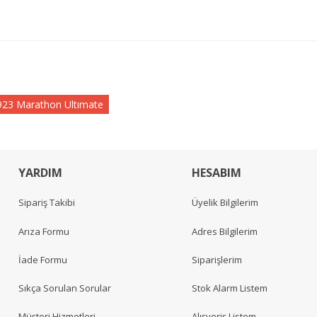
9923 Marathon Ultımate
YARDIM
HESABIM
Sipariş Takibi
Üyelik Bilgilerim
Arıza Formu
Adres Bilgilerim
İade Formu
Siparişlerim
Sıkça Sorulan Sorular
Stok Alarm Listem
Müşteri Hizmetleri
Alışveriş Listem