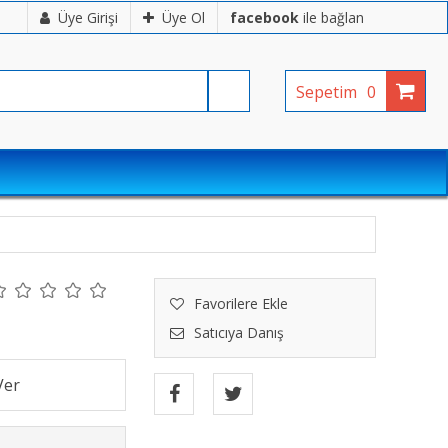
Üye Girişi
Üye Ol
facebook
ile bağlan
Sepetim
0
Favorilere Ekle
Satıcıya Danış