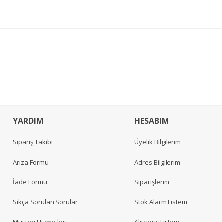
YARDIM
HESABIM
Sipariş Takibi
Üyelik Bilgilerim
Arıza Formu
Adres Bilgilerim
İade Formu
Siparişlerim
Sıkça Sorulan Sorular
Stok Alarm Listem
Müşteri Hizmetleri
Alışveriş Listem