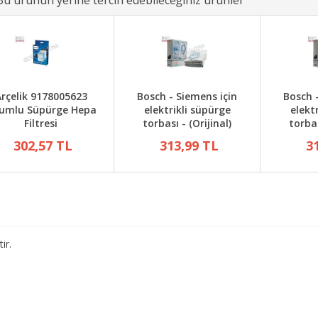
Bu ürünün yerine tercih edebileceğiniz ürünler
rçelik 9178005623
Bosch - Siemens için
Bosch 
umlu Süpürge Hepa
elektrikli süpürge
elekt
Filtresi
torbası - (Orijinal)
torbas
302,57 TL
313,99 TL
3
ir.