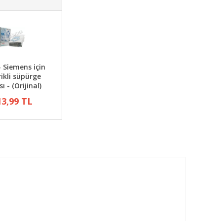
- Siemens için
rikli süpürge
ı - (Orijinal)
13,99 TL