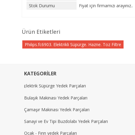
Stok Durumu
Fiyat için firmamızı arayınız..
Ürün Etiketleri
Phılıps.fc6903. Elektrikli Süpürge. Hazne. Toz Filtre
KATEGORİLER
lektrik Süpürge Yedek Parçaları
E
Bulaşık Makinası Yedek Parçaları
Çamaşır Makinası Yedek Parçaları
Sanayi ve Ev Tipi Buzdolabı Yedek Parçaları
Ocak - Fırın yedek Parçaları