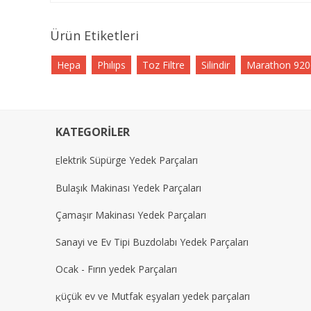
Ürün Etiketleri
Hepa
Phılıps
Toz Filtre
Silindir
Marathon 9206
KATEGORİLER
lektrik Süpürge Yedek Parçaları
E
Bulaşık Makinası Yedek Parçaları
Çamaşır Makinası Yedek Parçaları
Sanayi ve Ev Tipi Buzdolabı Yedek Parçaları
Ocak - Fırın yedek Parçaları
üçük ev ve Mutfak eşyaları yedek parçaları
K