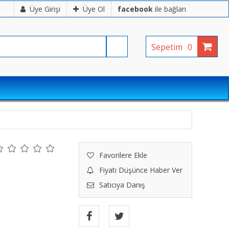
Üye Girişi
Üye Ol
facebook
ile bağlan
Sepetim
0
Favorilere Ekle
Fiyatı Düşünce Haber Ver
Satıcıya Danış