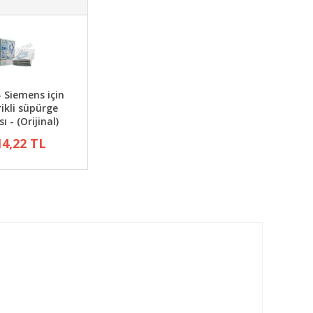
- Siemens için
rikli süpürge
ı - (Orijinal)
14,22 TL