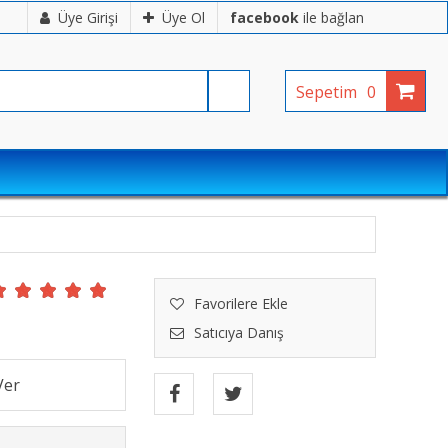
Üye Girişi
Üye Ol
facebook
ile bağlan
Sepetim
0
Favorilere Ekle
Satıcıya Danış