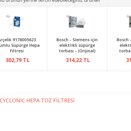
Bu ürünün yerine tercih edebileceğiniz ürünler
rçelik 9178005623
Bosch - Siemens için
Bosch 
umlu Süpürge Hepa
elektrikli süpürge
elekt
Filtresi
torbası - (Orijinal)
torbas
302,79 TL
314,22 TL
3
CYCLONİC HEPA TOZ FİLTRESİ