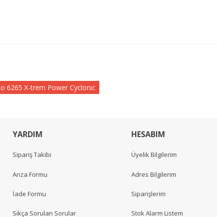
o 6265 X-trem Power Cyclonıc
YARDIM
HESABIM
Sipariş Takibi
Üyelik Bilgilerim
Arıza Formu
Adres Bilgilerim
İade Formu
Siparişlerim
Sıkça Sorulan Sorular
Stok Alarm Listem