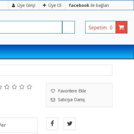
Üye Girişi
Üye Ol
facebook
ile bağlan
Sepetim
0
Favorilere Ekle
Satıcıya Danış