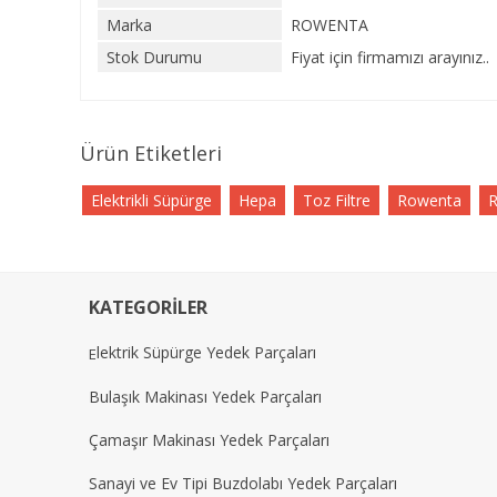
Marka
ROWENTA
Stok Durumu
Fiyat için firmamızı arayınız..
Ürün Etiketleri
Elektrikli Süpürge
Hepa
Toz Filtre
Rowenta
R
KATEGORİLER
lektrik Süpürge Yedek Parçaları
E
Bulaşık Makinası Yedek Parçaları
Çamaşır Makinası Yedek Parçaları
Sanayi ve Ev Tipi Buzdolabı Yedek Parçaları