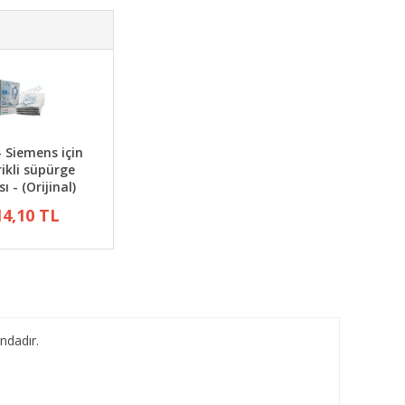
- Siemens için
rikli süpürge
ı - (Orijinal)
14,10 TL
ndadır.