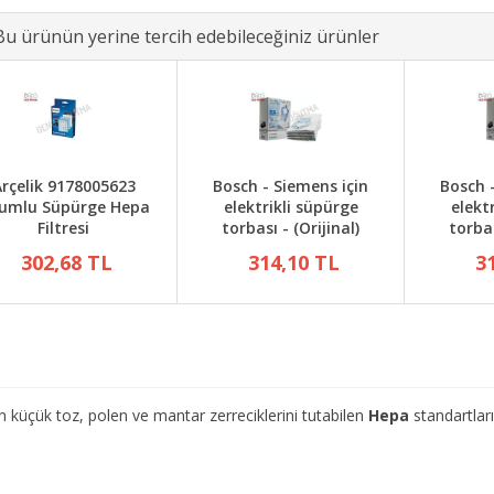
Bu ürünün yerine tercih edebileceğiniz ürünler
rçelik 9178005623
Bosch - Siemens için
Bosch 
umlu Süpürge Hepa
elektrikli süpürge
elekt
Filtresi
torbası - (Orijinal)
torbas
302,68 TL
314,10 TL
3
ük toz, polen ve mantar zerreciklerini tutabilen
Hepa
standartları