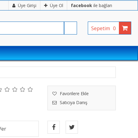
Üye Girişi
Üye Ol
facebook
ile bağlan
Sepetim
0
Favorilere Ekle
Satıcıya Danış