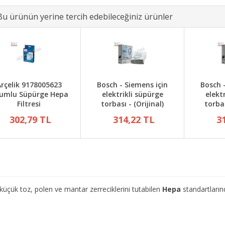
Bu ürünün yerine tercih edebileceğiniz ürünler
rçelik 9178005623
Bosch - Siemens için
Bosch 
umlu Süpürge Hepa
elektrikli süpürge
elekt
Filtresi
torbası - (Orijinal)
torbas
302,79 TL
314,22 TL
3
k toz, polen ve mantar zerreciklerini tutabilen
Hepa
standartların