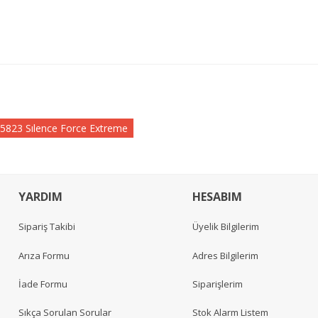
5823 Sılence Force Extreme
YARDIM
HESABIM
Sipariş Takibi
Üyelik Bilgilerim
Arıza Formu
Adres Bilgilerim
İade Formu
Siparişlerim
Sıkça Sorulan Sorular
Stok Alarm Listem