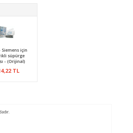
- Siemens için
rikli süpürge
ı - (Orijinal)
14,22 TL
dadır.