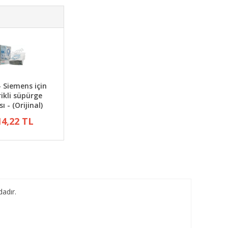
- Siemens için
rikli süpürge
ı - (Orijinal)
14,22 TL
dadır.