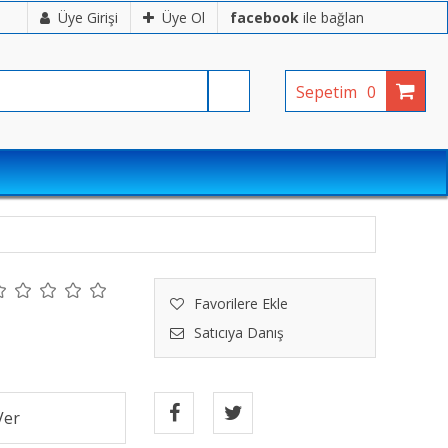
Üye Girişi
Üye Ol
facebook
ile bağlan
Sepetim
0
Favorilere Ekle
Satıcıya Danış