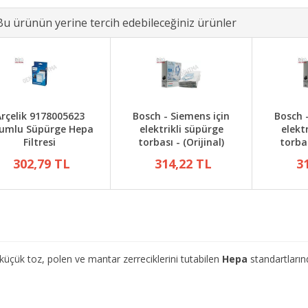
Bu ürünün yerine tercih edebileceğiniz ürünler
rçelik 9178005623
Bosch - Siemens için
Bosch 
umlu Süpürge Hepa
elektrikli süpürge
elekt
Filtresi
torbası - (Orijinal)
torbas
302,79 TL
314,22 TL
3
k toz, polen ve mantar zerreciklerini tutabilen
Hepa
standartların