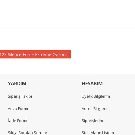
23 Sılence Force Extreme Cyclonıc
YARDIM
HESABIM
Sipariş Takibi
Üyelik Bilgilerim
Arıza Formu
Adres Bilgilerim
İade Formu
Siparişlerim
Sıkça Sorulan Sorular
Stok Alarm Listem