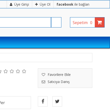
Üye Girişi
Üye Ol
facebook
ile bağlan
Sepetim
0
Favorilere Ekle
Satıcıya Danış