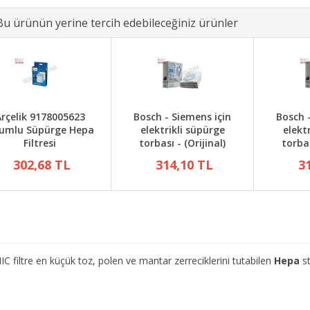
Bu ürünün yerine tercih edebileceğiniz ürünler
rçelik 9178005623
Bosch - Siemens için
Bosch 
umlu Süpürge Hepa
elektrikli süpürge
elekt
Filtresi
torbası - (Orijinal)
torbas
302,68 TL
314,10 TL
3
re en küçük toz, polen ve mantar zerreciklerini tutabilen
Hepa
st