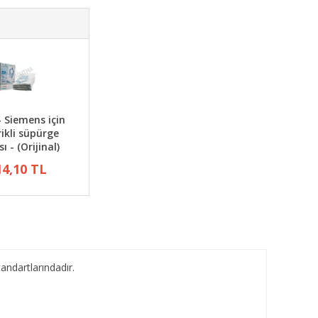
- Siemens için
rikli süpürge
ı - (Orijinal)
14,10 TL
andartlarındadır.