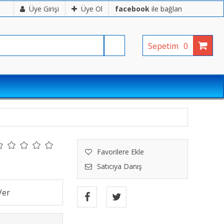
Üye Girişi
Üye Ol
facebook
ile bağlan
Sepetim
0
Favorilere Ekle
Satıcıya Danış