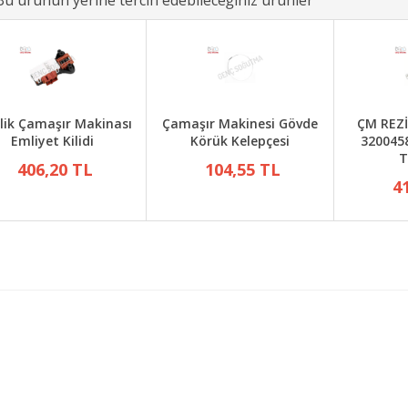
Bu ürünün yerine tercih edebileceğiniz ürünler
lik Çamaşır Makinası
Çamaşır Makinesi Gövde
ÇM REZ
Emliyet Kilidi
Körük Kelepçesi
320045
T
406,20 TL
104,55 TL
4