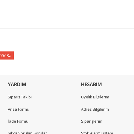
0563a
YARDIM
HESABIM
Sipariş Takibi
Üyelik Bilgilerim
Arıza Formu
Adres Bilgilerim
İade Formu
Siparişlerim
Sıkça Sorulan Sorular
Stok Alarm Listem