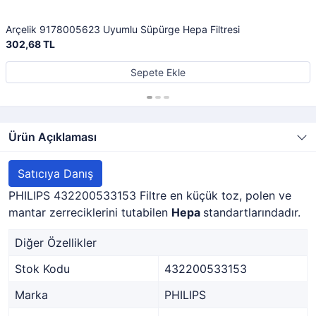
Arçelik 9178005623 Uyumlu Süpürge Hepa Filtresi
302,68 TL
Sepete Ekle
Ürün Açıklaması
Satıcıya Danış
PHILIPS 432200533153 Filtre en küçük toz, polen ve
mantar zerreciklerini tutabilen
Hepa
standartlarındadır.
Diğer Özellikler
Stok Kodu
432200533153
Marka
PHILIPS